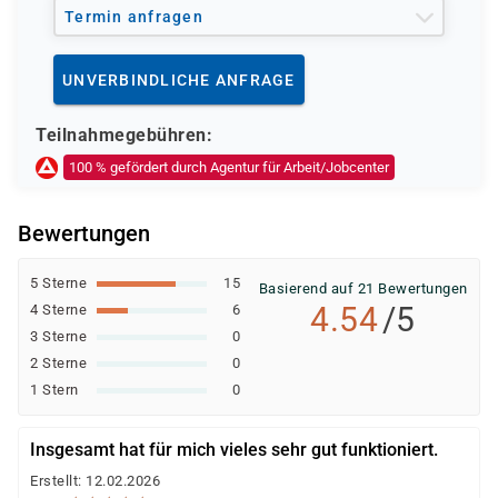
Arbeit)
Termin anfragen
Berufsförderungsdienst (BFD) der Bundeswehr
Deutsche Rentenversicherung
UNVERBINDLICHE ANFRAGE
Europäischer Sozialfonds (ESF)
Weitere öffentliche oder private Kostenträger
Teilnahmegebühren:
Ob eine Förderung oder Kostenübernahme möglich ist,
100 % gefördert durch Agentur für Arbeit/Jobcenter
entscheidet der jeweilige Kostenträger nach einer
individuellen Prüfung Ihrer persönlichen
Bewertungen
Voraussetzungen und Förderfähigkeit.
5 Sterne
15
Basierend auf 21 Bewertungen
4.54
/5
4 Sterne
6
3 Sterne
0
2 Sterne
0
1 Stern
0
Insgesamt hat für mich vieles sehr gut funktioniert.
Erstellt: 12.02.2026