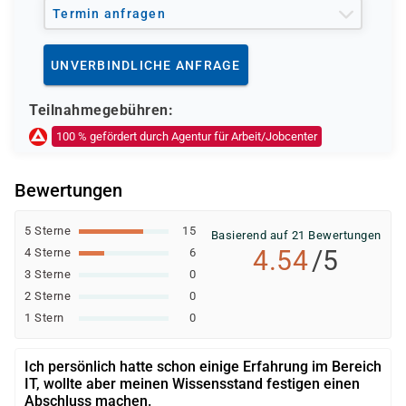
Arbeit)
Termin anfragen
Berufsförderungsdienst (BFD) der Bundeswehr
Deutsche Rentenversicherung
UNVERBINDLICHE ANFRAGE
Europäischer Sozialfonds (ESF)
Weitere öffentliche oder private Kostenträger
Teilnahmegebühren:
Ob eine Förderung oder Kostenübernahme möglich ist,
100 % gefördert durch Agentur für Arbeit/Jobcenter
entscheidet der jeweilige Kostenträger nach einer
individuellen Prüfung Ihrer persönlichen
Bewertungen
Voraussetzungen und Förderfähigkeit.
5 Sterne
15
Basierend auf 21 Bewertungen
4.54
/5
4 Sterne
6
3 Sterne
0
2 Sterne
0
1 Stern
0
Ich persönlich hatte schon einige Erfahrung im Bereich
IT, wollte aber meinen Wissensstand festigen einen
Abschluss machen.