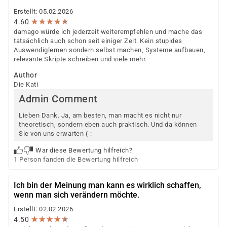
Erstellt: 05.02.2026
★
★
★
★
★
★
★
★
★
★
4.60
damago würde ich jederzeit weiterempfehlen und mache das
tatsächlich auch schon seit einiger Zeit. Kein stupides
Auswendiglernen sondern selbst machen, Systeme aufbauen,
relevante Skripte schreiben und viele mehr.
Author
Die Kati
Admin Comment
Lieben Dank. Ja, am besten, man macht es nicht nur
theoretisch, sondern eben auch praktisch. Und da können
Sie von uns erwarten (-:
War diese Bewertung hilfreich?
1 Person fanden die Bewertung hilfreich
Ich bin der Meinung man kann es wirklich schaffen,
wenn man sich verändern möchte.
Erstellt: 02.02.2026
★
★
★
★
★
★
★
★
★
★
4.50