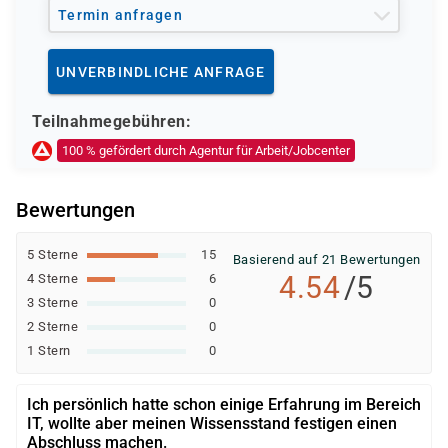
Arbeit)
Termin anfragen
Berufsförderungsdienst (BFD) der Bundeswehr
Deutsche Rentenversicherung
UNVERBINDLICHE ANFRAGE
Europäischer Sozialfonds (ESF)
Weitere öffentliche oder private Kostenträger
Teilnahmegebühren:
Ob eine Förderung oder Kostenübernahme möglich ist,
100 % gefördert durch Agentur für Arbeit/Jobcenter
entscheidet der jeweilige Kostenträger nach einer
individuellen Prüfung Ihrer persönlichen
Bewertungen
Voraussetzungen und Förderfähigkeit.
5 Sterne
15
Basierend auf 21 Bewertungen
4.54
/5
4 Sterne
6
3 Sterne
0
2 Sterne
0
1 Stern
0
Ich persönlich hatte schon einige Erfahrung im Bereich
IT, wollte aber meinen Wissensstand festigen einen
Abschluss machen.