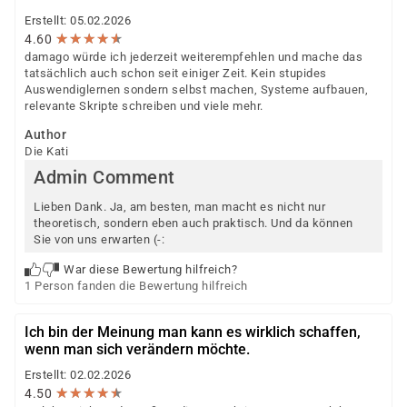
Erstellt: 05.02.2026
★
★
★
★
★
★
★
★
★
★
4.60
damago würde ich jederzeit weiterempfehlen und mache das
tatsächlich auch schon seit einiger Zeit. Kein stupides
Auswendiglernen sondern selbst machen, Systeme aufbauen,
relevante Skripte schreiben und viele mehr.
Author
Die Kati
Admin Comment
Lieben Dank. Ja, am besten, man macht es nicht nur
theoretisch, sondern eben auch praktisch. Und da können
Sie von uns erwarten (-:
War diese Bewertung hilfreich?
1 Person fanden die Bewertung hilfreich
Ich bin der Meinung man kann es wirklich schaffen,
wenn man sich verändern möchte.
Erstellt: 02.02.2026
★
★
★
★
★
★
★
★
★
★
4.50