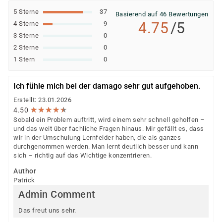
5 Sterne
37
Basierend auf 46 Bewertungen
4.75
/5
4 Sterne
9
3 Sterne
0
2 Sterne
0
1 Stern
0
Ich fühle mich bei der damago sehr gut aufgehoben.
Erstellt: 23.01.2026
★
★
★
★
★
★
★
★
★
★
4.50
Sobald ein Problem auftritt, wird einem sehr schnell geholfen –
und das weit über fachliche Fragen hinaus. Mir gefällt es, dass
wir in der Umschulung Lernfelder haben, die als ganzes
durchgenommen werden. Man lernt deutlich besser und kann
sich – richtig auf das Wichtige konzentrieren.
Author
Patrick
Admin Comment
Das freut uns sehr.