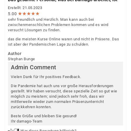
Erstellt: 21.05.2023
★
★
★
★
★
★
★
★
★
★
5.00
sehr freundlich und Herzlich. Man kann auch bei
zwischenmenschlichen Problemen kommen und es wird
versucht Lösungen zu finden.
das die meisten Kurse Online waren und nicht in Präsens. Das
ist aber der Pandemischen Lage zu schulden.
Author
Stephan Bunge
Admin Comment
Vielen Dank für Ihr positives Feedback.
Die Pandemie hat auch uns vor große Herausforderungen
gestellt. Wir haben versucht, diese spezielle Zeit so gut wie
möglich zu meistern; sind jedoch sehr froh, dass wir
mittlerweile wieder zum normalen Präsenzunterricht
zurückkehren konnten.
Beste Grüße und bleiben Sie gesund!
Ihr damago-Team
War diese Bewertung hilfreich?