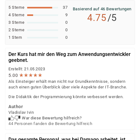
5 Sterne
37
Basierend auf 46 Bewertungen
4.75
/5
4 Sterne
9
3 Sterne
0
2 Sterne
0
1 Stern
0
Der Kurs hat mir den Weg zum Anwendungsentwickler
geebnet.
Erstellt: 21.05.2023
★
★
★
★
★
★
★
★
★
★
5.00
Als Einsteiger erhält man nicht nur Grundkenntnisse, sondern
auch einen guten Überblick über viele Aspekte der IT-Branche.
Die Didaktik der Programmierung könnte verbessert werden.
Author
Vladislav Ivin
War diese Bewertung hilfreich?
44 Personen fanden die Bewertung hilfreich
Das gesamte Personal, was bei Damago arbeitet, ist