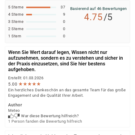
5 Sterne
37
Basierend auf 46 Bewertungen
4.75
/5
4 Sterne
9
3 Sterne
0
2 Sterne
0
1 Stern
0
Wenn Sie Wert darauf legen, Wissen nicht nur
aufzunehmen, sondern es zu verstehen und sicher in
der Praxis einzusetzen, sind Sie hier bestens
aufgehoben.
Erstellt: 01.03.2026
★
★
★
★
★
★
★
★
★
★
5.00
Ein herzliches Dankeschön an das gesamte Team für das große
Engagement und die Qualität Ihrer Arbeit.
Author
Meteo
War diese Bewertung hilfreich?
1 Person fanden die Bewertung hilfreich