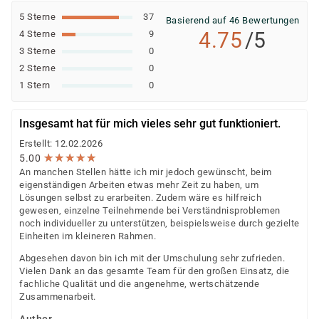
5 Sterne
37
Basierend auf 46 Bewertungen
4.75
/5
4 Sterne
9
3 Sterne
0
2 Sterne
0
1 Stern
0
Insgesamt hat für mich vieles sehr gut funktioniert.
Erstellt: 12.02.2026
★
★
★
★
★
★
★
★
★
★
5.00
An manchen Stellen hätte ich mir jedoch gewünscht, beim
eigenständigen Arbeiten etwas mehr Zeit zu haben, um
Lösungen selbst zu erarbeiten. Zudem wäre es hilfreich
gewesen, einzelne Teilnehmende bei Verständnisproblemen
noch individueller zu unterstützen, beispielsweise durch gezielte
Einheiten im kleineren Rahmen.
Abgesehen davon bin ich mit der Umschulung sehr zufrieden.
Vielen Dank an das gesamte Team für den großen Einsatz, die
fachliche Qualität und die angenehme, wertschätzende
Zusammenarbeit.