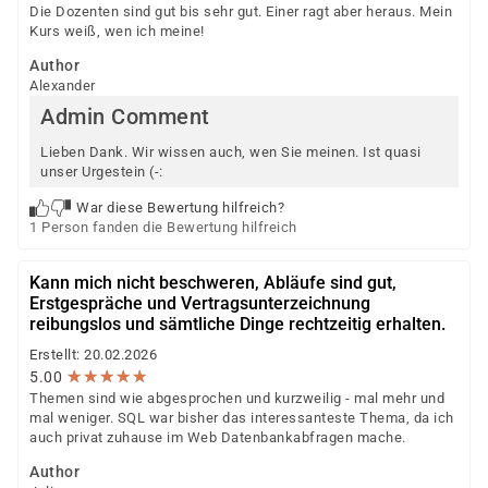
Die Dozenten sind gut bis sehr gut. Einer ragt aber heraus. Mein
Kurs weiß, wen ich meine!
Author
Alexander
Admin Comment
Lieben Dank. Wir wissen auch, wen Sie meinen. Ist quasi
unser Urgestein (-:
War diese Bewertung hilfreich?
1 Person fanden die Bewertung hilfreich
Kann mich nicht beschweren, Abläufe sind gut,
Erstgespräche und Vertragsunterzeichnung
reibungslos und sämtliche Dinge rechtzeitig erhalten.
Erstellt: 20.02.2026
★
★
★
★
★
★
★
★
★
★
5.00
Themen sind wie abgesprochen und kurzweilig - mal mehr und
mal weniger. SQL war bisher das interessanteste Thema, da ich
auch privat zuhause im Web Datenbankabfragen mache.
Author