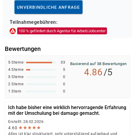
Deutsche Rentenversicherung
UNVERBINDLICHE ANFRAGE
Europäischer Sozialfonds (ESF)
Weitere öffentliche oder private Kostenträger
Teilnahmegebühren:
Ob eine Förderung oder Kostenübernahme möglich ist,
100 % gefördert durch Agentur für Arbeit/Jobcenter
entscheidet der jeweilige Kostenträger nach einer
individuellen Prüfung Ihrer persönlichen
Bewertungen
Voraussetzungen und Förderfähigkeit.
5 Sterne
33
Basierend auf 38 Bewertungen
4.86
/5
4 Sterne
5
3 Sterne
0
2 Sterne
0
1 Stern
0
Ich habe bisher eine wirklich hervorragende Erfahrung
mit der Umschulung bei damago gemacht.
Erstellt: 28.02.2026
★
★
★
★
★
★
★
★
★
★
4.60
Alles ist klar strukturiert, sehr unterstützend aufgebaut und