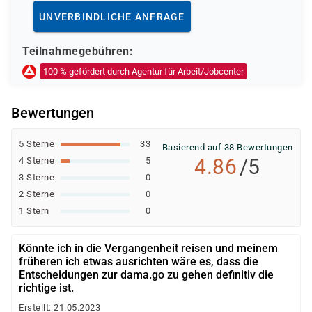
Deutsche Rentenversicherung
UNVERBINDLICHE ANFRAGE
Europäischer Sozialfonds (ESF)
Weitere öffentliche oder private Kostenträger
Teilnahmegebühren:
Ob eine Förderung oder Kostenübernahme möglich ist,
100 % gefördert durch Agentur für Arbeit/Jobcenter
entscheidet der jeweilige Kostenträger nach einer
individuellen Prüfung Ihrer persönlichen
Bewertungen
Voraussetzungen und Förderfähigkeit.
5 Sterne
33
Basierend auf 38 Bewertungen
4.86
/5
4 Sterne
5
3 Sterne
0
2 Sterne
0
1 Stern
0
Könnte ich in die Vergangenheit reisen und meinem
früheren ich etwas ausrichten wäre es, dass die
Entscheidungen zur dama.go zu gehen definitiv die
richtige ist.
Erstellt: 21.05.2023