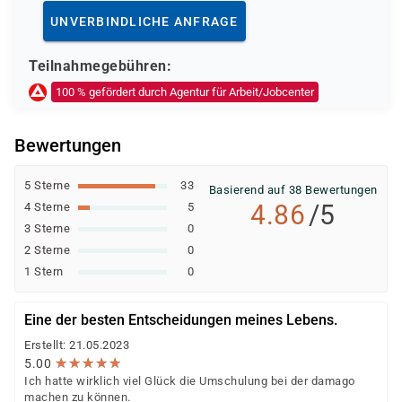
Deutsche Rentenversicherung
UNVERBINDLICHE ANFRAGE
Europäischer Sozialfonds (ESF)
Weitere öffentliche oder private Kostenträger
Teilnahmegebühren:
Ob eine Förderung oder Kostenübernahme möglich ist,
100 % gefördert durch Agentur für Arbeit/Jobcenter
entscheidet der jeweilige Kostenträger nach einer
individuellen Prüfung Ihrer persönlichen
Bewertungen
Voraussetzungen und Förderfähigkeit.
5 Sterne
33
Basierend auf 38 Bewertungen
4.86
/5
4 Sterne
5
3 Sterne
0
2 Sterne
0
1 Stern
0
Eine der besten Entscheidungen meines Lebens.
Erstellt: 21.05.2023
★
★
★
★
★
★
★
★
★
★
5.00
Ich hatte wirklich viel Glück die Umschulung bei der damago
machen zu können.