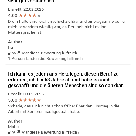
sehr gut verständlich.
wächst und sich weiterentwickelt. Wenn Sie Ihre
beruflichen Ziele im Bereich der Pflege und Betreuung
Erstellt: 22.02.2026
★
★
★
★
★
★
★
★
★
★
4.00
verfolgen, sind Sie bei uns genau richtig.
Die Inhalte sind leicht nachvollziehbar und einprägsam, was für
mich besonders wichtig war, da Deutsch nicht meine
Muttersprache ist.
Author
Ira
War diese Bewertung hilfreich?
1 Person fanden die Bewertung hilfreich
Ich kann es jedem ans Herz legen, diesen Beruf zu
erlernen, ich bin 53 Jahre alt und habe es auch
geschafft und die älteren Menschen sind so dankbar.
Erstellt: 03.02.2026
★
★
★
★
★
★
★
★
★
★
5.00
Schade, dass ich nicht schon früher über den Einstieg in die
Arbeit mit Senioren nachgedacht habe.
Author
MaLo
War diese Bewertung hilfreich?