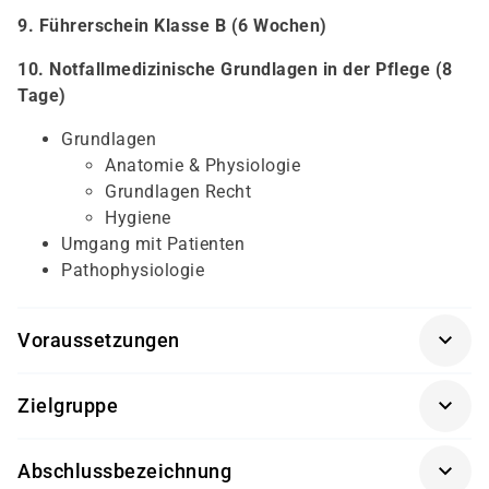
9. Führerschein Klasse B (6 Wochen)
10. Notfallmedizinische Grundlagen in der Pflege (8
Tage)
Grundlagen
Anatomie & Physiologie
Grundlagen Recht
Hygiene
Umgang mit Patienten
Pathophysiologie
Voraussetzungen
persönliches Gespräch
Zielgruppe
Kenntnisse der deutschen Sprache (Eignungstest
Unsere Weiterbildung richtet sich an eine breite
von damago)
Abschlussbezeichnung
Zielgruppe, die eine aussichtsreiche berufliche Zukunft
Führungszeugnis