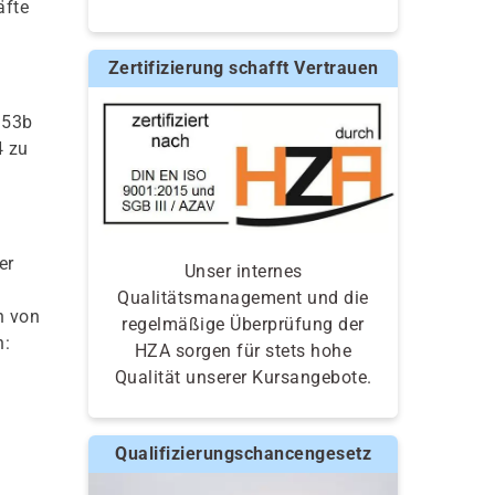
äfte
Zertifizierung schafft Vertrauen
 53b
4 zu
er
Unser internes
Qualitätsmanagement und die
n von
regelmäßige Überprüfung der
n:
HZA sorgen für stets hohe
Qualität unserer Kursangebote.
Qualifizierungschancengesetz