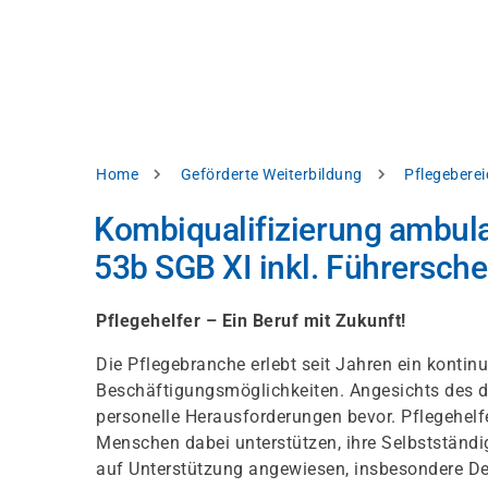
Direkt
alysieren,
zum
Inhalt
rbessern
d
levante
halte
zuzeigen.
Pfadnavigation
Home
Geförderte Weiterbildung
Pflegeberei
Alles
Kombiqualifizierung ambul
akzeptieren
53b SGB XI inkl. Führersche
Einstellungen
Ablehnen
Pflegehelfer – Ein Beruf mit Zukunft!
Die Pflegebranche erlebt seit Jahren ein konti
Beschäftigungsmöglichkeiten. Angesichts des 
ressum
Datenschutzhinweis
personelle Herausforderungen bevor. Pflegehelfe
Menschen dabei unterstützen, ihre Selbstständig
auf Unterstützung angewiesen, insbesondere De