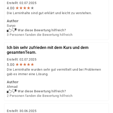
wächst und sich weiterentwickelt. Wenn Sie Ihre
Erstellt: 02.07.2025
beruflichen Ziele im Bereich der Pflege und Betreuung
★
★
★
★
★
★
★
★
★
★
4.00
Die Lerninhalte sind gut erklärt und leicht zu verstehen.
verfolgen, sind Sie bei uns genau richtig.
Author
Suryo
War diese Bewertung hilfreich?
3 Personen fanden die Bewertung hilfreich
Ich bin sehr zufrieden mit dem Kurs und dem
gesamtenTeam.
Erstellt: 02.07.2025
★
★
★
★
★
★
★
★
★
★
5.00
Die Lerninhalte wurden sehr gut vermittelt und bei Problemen
gab es immer eine Lösung.
Author
Ahmad
War diese Bewertung hilfreich?
2 Personen fanden die Bewertung hilfreich
Erstellt: 30.06.2025