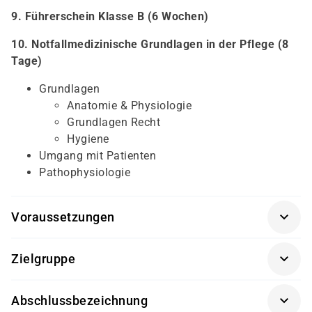
9. Führerschein Klasse B (6 Wochen)
10. Notfallmedizinische Grundlagen in der Pflege (8
Tage)
Grundlagen
Anatomie & Physiologie
Grundlagen Recht
Hygiene
Umgang mit Patienten
Pathophysiologie
Voraussetzungen
persönliches Gespräch
Zielgruppe
Kenntnisse der deutschen Sprache (Eignungstest
Unsere Weiterbildung richtet sich an eine breite
von damago)
Abschlussbezeichnung
Zielgruppe, die eine aussichtsreiche berufliche Zukunft
Führungszeugnis