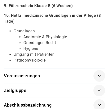
9. Führerschein Klasse B (6 Wochen)
10. Notfallmedizinische Grundlagen in der Pflege (8
Tage)
Grundlagen
Anatomie & Physiologie
Grundlagen Recht
Hygiene
Umgang mit Patienten
Pathophysiologie
Voraussetzungen
persönliches Gespräch
Zielgruppe
Kenntnisse der deutschen Sprache (Eignungstest
Unsere Weiterbildung richtet sich an eine breite
von damago)
Abschlussbezeichnung
Zielgruppe, die eine aussichtsreiche berufliche Zukunft
Führungszeugnis