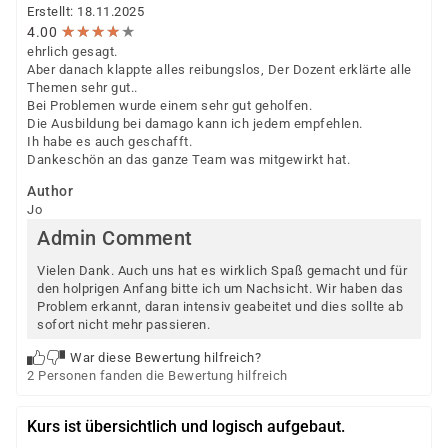
wächst und sich weiterentwickelt. Wenn Sie Ihre
Erstellt: 18.11.2025
beruflichen Ziele im Bereich der Pflege und Betreuung
★
★
★
★
★
★
★
★
★
★
4.00
ehrlich gesagt.
verfolgen, sind Sie bei uns genau richtig.
Aber danach klappte alles reibungslos, Der Dozent erklärte alle
Themen sehr gut..
Bei Problemen wurde einem sehr gut geholfen.
Die Ausbildung bei damago kann ich jedem empfehlen.
Ih habe es auch geschafft.
Dankeschön an das ganze Team was mitgewirkt hat.
Author
Jo
Admin Comment
Vielen Dank. Auch uns hat es wirklich Spaß gemacht und für
den holprigen Anfang bitte ich um Nachsicht. Wir haben das
Problem erkannt, daran intensiv geabeitet und dies sollte ab
sofort nicht mehr passieren.
War diese Bewertung hilfreich?
2 Personen fanden die Bewertung hilfreich
Kurs ist übersichtlich und logisch aufgebaut.